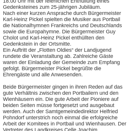
18.00 Uhr mit der feierlichen Enthüllung eines
Gedenksteines zum 25-jährigen Jubiläum.
Nach einer kurzen Ansprache durch Bürgermeister
Karl-Heinz Pickel spielten die Musiker aus Portbail
die Nationalhymnen Frankreichs und Deutschlands
sowie die Europahymne. Die Bürgermeister Guy
Cholot und Karl-Heinz Pickel enthüllten den
Gedenkstein in der Ortsmitte.
Ein Auftritt der „Flotten Oldies“ der Landjugend
rundete die Veranstaltung ab. Zahlreiche Gäste
waren der Einladung der Gemeinde zum Empfang
gefolgt. Bürgermeister Pickel begrüßte die
Eh
rengäste und alle Anwesenden.
Beide Bürgermeister gingen in ihren Reden auf das
gute Verhältnis zwischen den Portbailern und den
Wienhäusern ein. Die gute Arbeit der Pioniere auf
beiden Seiten müsse fortgesetzt und ausgebaut
werden. Auch der Samtgemeindedirektor Helfried
Pohndorf unterstrich noch einmal die erfolgreiche
Arbeit der Komitees in Portbail und Wienhausen. Der
Vertreter des Landkreises Celle Joachim